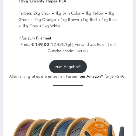
12kg Creality Hyper PLA
Farben: 2kg Black + 1kg Skin Color + 1kg Yellow + 1kg
Green + 2kg Orange + 1kg Brown +1kg Red + 1kg Blue
+ 1kg Grey + 1kg White
Infos zum Filament
Preis:
€ 149,00
(12,42€/kg)
| Versand aus Polen | mit
Gutscheincode:
HYPER12
zum Angebot*
Alternativ: gibt es die einzelnen Farben
bei Amazon*
für je ~24€