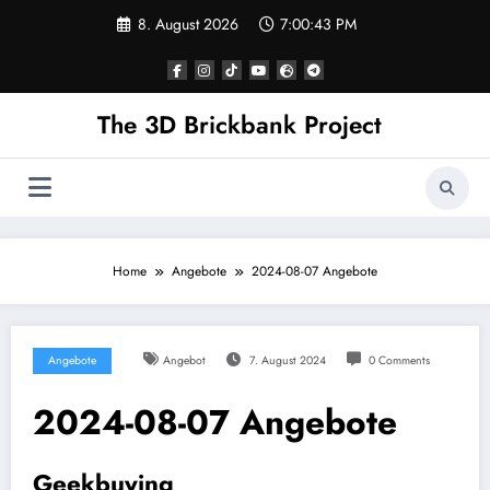
Skip
8. August 2026
7:00:43 PM
to
content
The 3D Brickbank Project
Home
Angebote
2024-08-07 Angebote
Angebote
Angebot
7. August 2024
0 Comments
2024-08-07 Angebote
Geekbuying