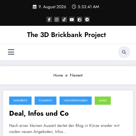
Skip
9. August 2026
5:33:42 AM
to
content
The 3D Brickbank Project
Home
Filament
ANGEBOTE
FILAMENT
HERVORGEHOBEN
NEWS
Deal, Infos und Co
Nach einer kleinen Auszeit startet der Blog in Kürze wieder mit
coolen neuen Angeboten, Infos…