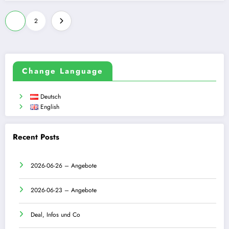
Seitennummerierung
1
2
der
Beiträge
Change Language
Deutsch
English
Recent Posts
2026-06-26 – Angebote
2026-06-23 – Angebote
Deal, Infos und Co